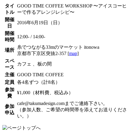
タイ
GOOD TIME COFFEE WORKSHOP 〜アイスコーヒ
トル
ーで作るアレンジレシピ〜
開催
2016年6月19日（日）
日
開催
12:00- / 14:00-
時間
糸でつながる33mのマーケット itonowa
場所
京都市下京区突抜2-357 [
map
]
スペ
カフェ 、板の間
ース
主催
GOOD TIME COFFEE
定員
各4名ずつ（計8名）
参加
¥1,000（材料費、税込み）
費
cafe@takumadesign.comまでご連絡下さい。
参加
（参加人数、ご希望の時間帯を添えてお送りくださ
申込
い。）